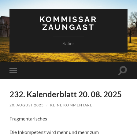
KOMMISSAR
ZAUNGAST
Satire
Suchfe
Mobile-
ein-/a
Menü
ein-/ausblenden
232. Kalenderblatt 20. 08. 2025
20. AUGUST 2025
/
KEINE KOMMENTARE
Fragmentarisches
Die Inkompetenz wird mehr und mehr zum