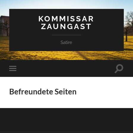
KOMMISSAR
ZAUNGAST
Satire
Suchfe
Mobile-
ein-/a
Menü
ein-/ausblenden
Befreundete Seiten