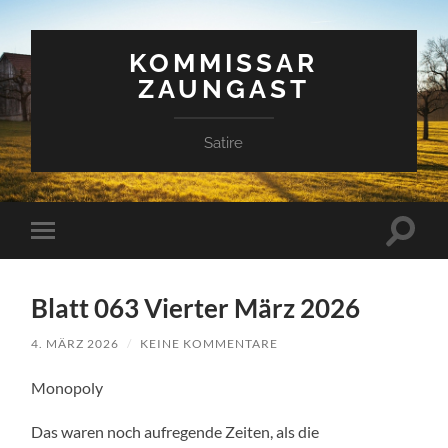
KOMMISSAR
ZAUNGAST
Satire
Suchfe
Mobile-
ein-/a
Menü
ein-/ausblenden
Blatt 063 Vierter März 2026
4. MÄRZ 2026
/
KEINE KOMMENTARE
Monopoly
Das waren noch aufregende Zeiten, als die