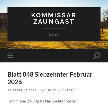
KOMMISSAR
ZAUNGAST
Satire
Suchfe
Mobile-
ein-/a
Menü
ein-/ausblenden
Blatt 048 Siebzehnter Februar
2026
17. FEBRUAR 2026
/
KEINE KOMMENTARE
Kommissar Zaungasts Nachrichtenportal