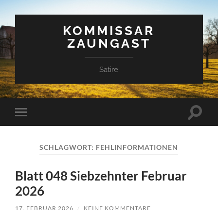
KOMMISSAR
ZAUNGAST
Satire
Suchfe
Mobile-
ein-/a
Menü
ein-/ausblenden
SCHLAGWORT:
FEHLINFORMATIONEN
Blatt 048 Siebzehnter Februar
2026
17. FEBRUAR 2026
/
KEINE KOMMENTARE