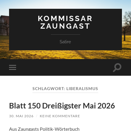
KOMMISSAR
ZAUNGAST
Satire
Suchfe
Mobile-
ein-/a
Menü
ein-/ausblenden
SCHLAGWORT:
LIBERALISMUS
Blatt 150 Dreißigster Mai 2026
30. MAI 2026
/
KEINE KOMMENTARE
Aus Zaungasts Politik-Wörterbuch