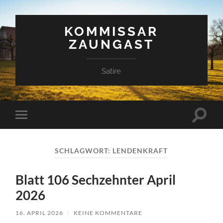
KOMMISSAR
ZAUNGAST
Satire
Suchfe
Mobile-
ein-/a
Menü
ein-/ausblenden
SCHLAGWORT:
LENDENKRAFT
Blatt 106 Sechzehnter April
2026
16. APRIL 2026
/
KEINE KOMMENTARE