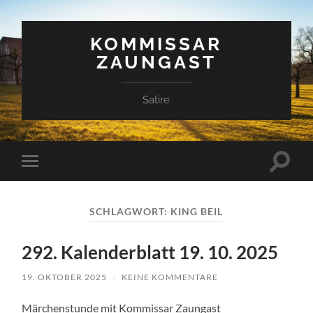
KOMMISSAR
ZAUNGAST
Satire
Suchfe
Mobile-
ein-/a
Menü
ein-/ausblenden
SCHLAGWORT:
KING BEIL
292. Kalenderblatt 19. 10. 2025
19. OKTOBER 2025
/
KEINE KOMMENTARE
Märchenstunde mit Kommissar Zaungast