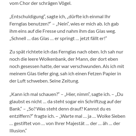
vom Chor der schrägen Vögel.
„Entschuldigung“, sagte ich, „dürfte ich einmal Ihr
Fernglas benutzen?“ – „Nein“, wies er mich ab. Ich gab
ihm eins auf die Fresse und nahm ihm das Glas weg.
„Schnell … das Glas … er springt … jetzt fällt er!“
Zu spät richtete ich das Fernglas nach oben. Ich sah nur
noch die leere Wolkenbank, der Mann, der dort eben
noch gesessen hatte, der war verschwunden. Als ich mit
meinem Glas tiefer ging, sah ich einen Fetzen Papier in
der Luft schweben. Seine Zeitung.
„Kann ich mal schauen?“ – „Hier, nimm“, sagte ich. – „Du
glaubst es nicht … da steht sogar ein Schriftzug auf der
Bank.“ – „So? Was steht denn drauf? Kannst du es
entziffern?“ fragte ich. – „Warte mal … ja … Wolke Sieben
… gestiftet von … von Ihrer Majestät … der … äh … der
Illusion.“