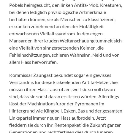
Pöbels heimgesucht, den linken Antifa-Mob. Kreaturen,
bei denen lediglich physiologische Artmerkmale
herhalten können, sie als Menschen zu klassifizieren,
erkranken zunehmend an dem der Einfältigkeit
entwachsenen Vielfaltssyndrom. In den engen
Mansarden ihrer kruden Weltanschauung tummelt sich
eine Vielfalt von sinnzersetzenden Keimen, die
Fehleinschätzungen, schieren Wahnsinn, Neid und vor
allem Hass hervorrufen.
Kommissar Zaungast bekundet sogar ein gewisses
Verständnis für diese krakeelenden Antifa-Hetzer. Sie
müssen ihren Hass rausrotzen, weil sie so voll davon
sind, dass sie sonst daran ersticken würden. Allerdings
lässt der Machinationsfuror der Pyromanen im
Hintergrund wie Klingbeil, Esken, Bas und der gesamten
Linkspartei immer neuen Hass aufbrodeln. Jetzt
fleddern sie durch ihr ‚Rentenpaket‘ die Zukunft ganzer
Generationen und rechtfertigen dies durch lunaren