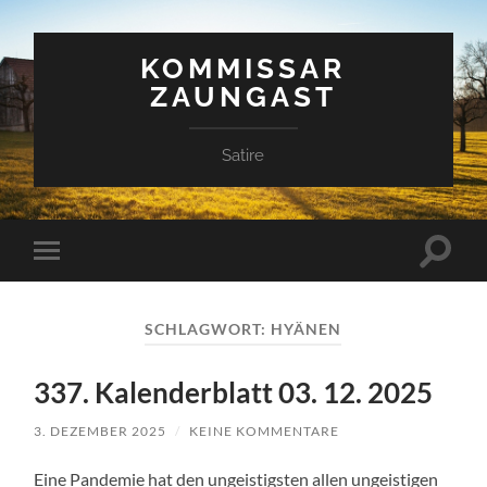
KOMMISSAR
ZAUNGAST
Satire
Suchfe
Mobile-
ein-/a
Menü
ein-/ausblenden
SCHLAGWORT:
HYÄNEN
337. Kalenderblatt 03. 12. 2025
3. DEZEMBER 2025
/
KEINE KOMMENTARE
Eine Pandemie hat den ungeistigsten allen ungeistigen