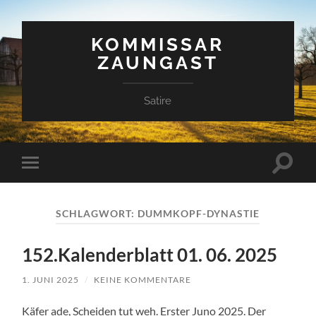
KOMMISSAR
ZAUNGAST
Satire
Suchfe
Mobile-
ein-/a
Menü
ein-/ausblenden
SCHLAGWORT:
DUMMKOPF-DYNASTIE
152.Kalenderblatt 01. 06. 2025
1. JUNI 2025
/
KEINE KOMMENTARE
Käfer ade, Scheiden tut weh. Erster Juno 2025. Der