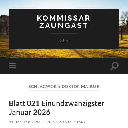
KOMMISSAR
ZAUNGAST
Satire
Suchfe
Mobile-
ein-/a
Menü
ein-/ausblenden
SCHLAGWORT:
DOKTOR MABUSE
Blatt 021 Einundzwanzigster
Januar 2026
21. JANUAR 2026
/
KEINE KOMMENTARE