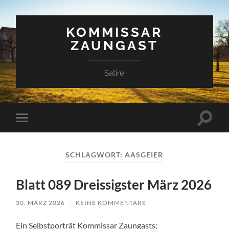
KOMMISSAR
ZAUNGAST
Satire
Suchfe
Mobile-
ein-/a
Menü
ein-/ausblenden
SCHLAGWORT:
AASGEIER
Blatt 089 Dreissigster März 2026
30. MÄRZ 2026
/
KEINE KOMMENTARE
Ein Selbstporträt Kommissar Zaungasts: