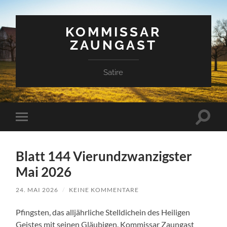
KOMMISSAR
ZAUNGAST
Satire
Suchfe
Mobile-
ein-/a
Menü
ein-/ausblenden
Blatt 144 Vierundzwanzigster
Mai 2026
24. MAI 2026
/
KEINE KOMMENTARE
Pfingsten, das alljährliche Stelldichein des Heiligen
Geistes mit seinen Gläubigen. Kommissar Zaungast