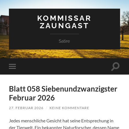
KOMMISSAR
ZAUNGAST
Satire
Suchfe
Mobile-
ein-/a
Menü
ein-/ausblenden
Blatt 058 Siebenundzwanzigster
Februar 2026
27. FEBRUAR 2026
/
KEINE KOMMENTARE
Jedes menschliche Gesicht hat seine Entsprechung in
der Tierwelt. Ein bekannter Naturforscher, dessen Name