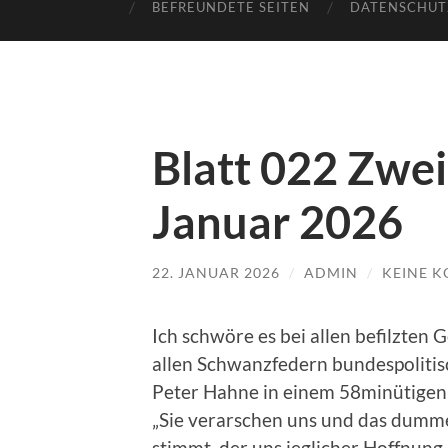
BEFREUNDETE SEITEN
DATENSCHUT
Blatt 022 Zwe
Januar 2026
22. JANUAR 2026
/
ADMIN
/
KEINE 
Ich schwöre es bei allen befilzten 
allen Schwanzfedern bundespolitis
Peter Hahne in einem 58minütigen In
„Sie verarschen uns und das dumme 
stimmt, der uns jeglicher Hoffnung