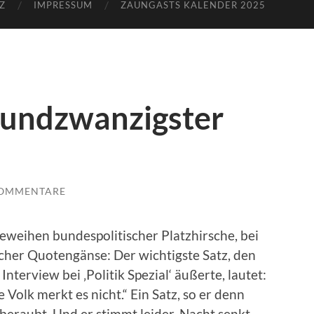
Z
IMPRESSUM
ZAUNGASTS KALENDER 2025
iundzwanzigster
KOMMENTARE
Geweihen bundespolitischer Platzhirsche, bei
cher Quotengänse: Der wichtigste Satz, den
terview bei ‚Politik Spezial‘ äußerte, lautet:
Volk merkt es nicht.“ Ein Satz, so er denn
 beraubt. Und er stimmt leider. Nacht senkt