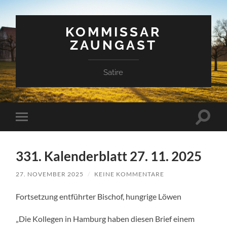
KOMMISSAR
ZAUNGAST
Satire
Suchfe
Mobile-
ein-/a
Menü
ein-/ausblenden
331. Kalenderblatt 27. 11. 2025
27. NOVEMBER 2025
/
KEINE KOMMENTARE
Fortsetzung entführter Bischof, hungrige Löwen
„Die Kollegen in Hamburg haben diesen Brief einem