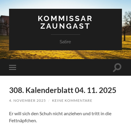
KOMMISSAR
ZAUNGAST
Satire
Suchfe
Mobile-
ein-/a
Menü
ein-/ausblenden
308. Kalenderblatt 04. 11. 2025
4. NOVEMBER 2025
/
KEINE KOMMENTARE
Er will sich den Schuh nicht anziehen und tritt in die
Fettnäpfchen.