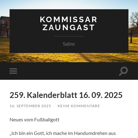
KOMMISSAR
ZAUNGAST
Satire
Suchfe
Mobile-
ein-/a
Menü
ein-/ausblenden
259. Kalenderblatt 16. 09. 2025
16. SEPTEMBER 2025
/
KEINE KOMMENTARE
Neues vom Fußballgott
„Ich bin ein Gott, ich mache im Handumdrehen aus