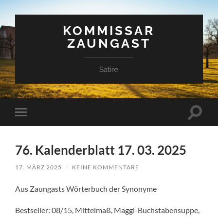
KOMMISSAR
ZAUNGAST
Satire
Suchfe
Mobile-
ein-/a
Menü
ein-/ausblenden
76. Kalenderblatt 17. 03. 2025
17. MÄRZ 2025
/
KEINE KOMMENTARE
Aus Zaungasts Wörterbuch der Synonyme
Bestseller: 08/15, Mittelmaß, Maggi-Buchstabensuppe,