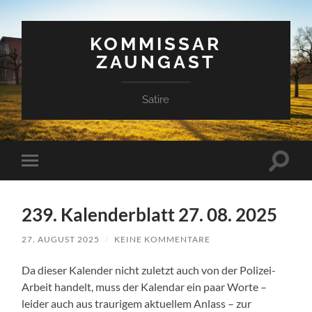
KOMMISSAR
ZAUNGAST
Satire
Suchfe
Mobile-
ein-/a
Menü
ein-/ausblenden
239. Kalenderblatt 27. 08. 2025
27. AUGUST 2025
/
KEINE KOMMENTARE
Da dieser Kalender nicht zuletzt auch von der Polizei-
Arbeit handelt, muss der Kalendar ein paar Worte –
leider auch aus traurigem aktuellem Anlass – zur