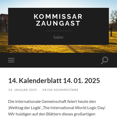
KOMMISSAR
ZAUNGAST
Satire
Suchfe
Mobile-
ein-/a
Menü
ein-/ausblenden
14. Kalenderblatt 14. 01. 2025
14. JANUAR 2025
/
KEINE KOMMENTARE
Die internationale Gemeinschaft feiert heute den
‚Welttag der Logik‘. ‚The International World Logic Day‘.
Wir huldigen auf den Blättern dieses großartigen