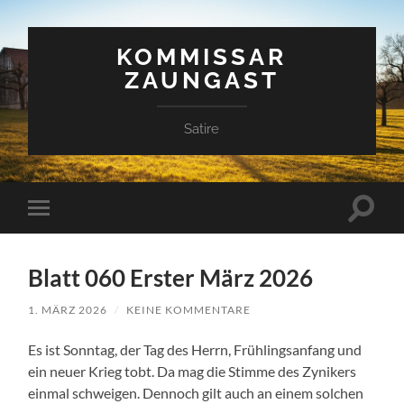
KOMMISSAR
ZAUNGAST
Satire
Suchfe
Mobile-
ein-/a
Menü
ein-/ausblenden
Blatt 060 Erster März 2026
1. MÄRZ 2026
/
KEINE KOMMENTARE
Es ist Sonntag, der Tag des Herrn, Frühlingsanfang und
ein neuer Krieg tobt. Da mag die Stimme des Zynikers
einmal schweigen. Dennoch gilt auch an einem solchen