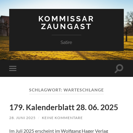
KOMMISSAR
ZAUNGAST
Satire
Suchfe
Mobile-
ein-/a
Menü
ein-/ausblenden
SCHLAGWORT:
WARTESCHLANGE
179. Kalenderblatt 28. 06. 2025
28. JUNI 2025
/
KEINE KOMMENTARE
Im Juli 2025 erscheint im Wolfgang Hager Verlag