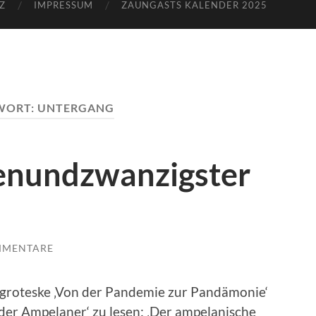
Z
IMPRESSUM
ZAUNGASTS KALENDER 2025
WORT:
UNTERGANG
benundzwanzigster
MMENTARE
lgroteske ‚Von der Pandemie zur Pandämonie‘
der Ampelaner‘ zu lesen: ‚Der ampelanische