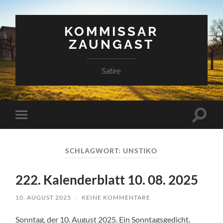
KOMMISSAR
ZAUNGAST
Satire
Suchfe
Mobile-
ein-/a
Menü
ein-/ausblenden
SCHLAGWORT:
UNSTIKO
222. Kalenderblatt 10. 08. 2025
10. AUGUST 2025
/
KEINE KOMMENTARE
Sonntag, der 10. August 2025. Ein Sonntagsgedicht.