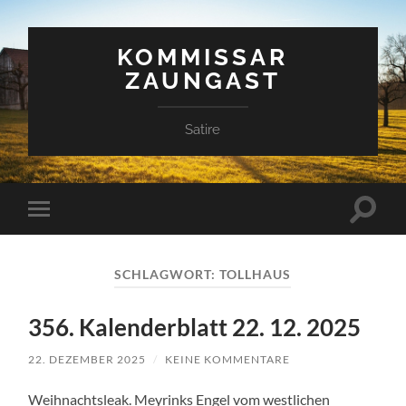
KOMMISSAR
ZAUNGAST
Satire
Suchfe
Mobile-
ein-/a
Menü
ein-/ausblenden
SCHLAGWORT:
TOLLHAUS
356. Kalenderblatt 22. 12. 2025
22. DEZEMBER 2025
/
KEINE KOMMENTARE
Weihnachtsleak. Meyrinks Engel vom westlichen