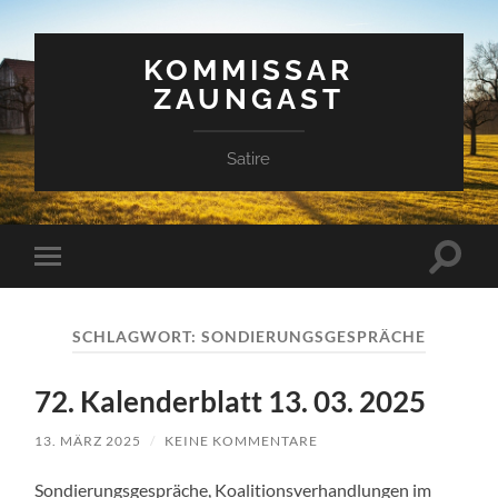
KOMMISSAR
ZAUNGAST
Satire
Suchfe
Mobile-
ein-/a
Menü
ein-/ausblenden
SCHLAGWORT:
SONDIERUNGSGESPRÄCHE
72. Kalenderblatt 13. 03. 2025
13. MÄRZ 2025
/
KEINE KOMMENTARE
Sondierungsgespräche, Koalitionsverhandlungen im