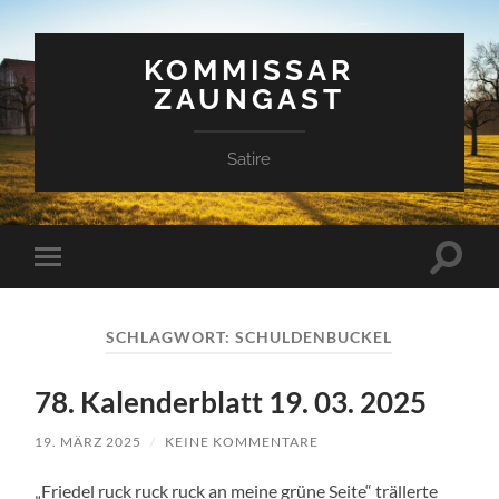
KOMMISSAR
ZAUNGAST
Satire
Suchfe
Mobile-
ein-/a
Menü
ein-/ausblenden
SCHLAGWORT:
SCHULDENBUCKEL
78. Kalenderblatt 19. 03. 2025
19. MÄRZ 2025
/
KEINE KOMMENTARE
„Friedel ruck ruck ruck an meine grüne Seite“ trällerte