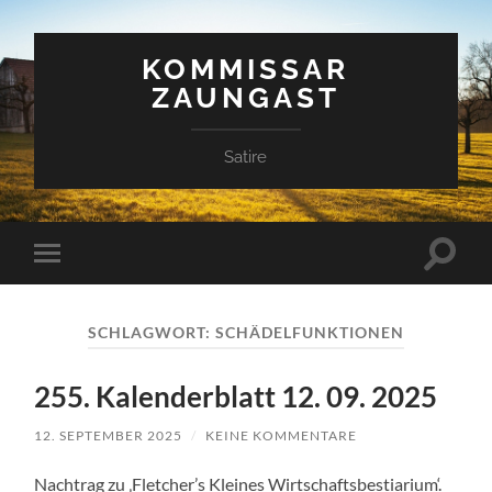
KOMMISSAR
ZAUNGAST
Satire
Suchfe
Mobile-
ein-/a
Menü
ein-/ausblenden
SCHLAGWORT:
SCHÄDELFUNKTIONEN
255. Kalenderblatt 12. 09. 2025
12. SEPTEMBER 2025
/
KEINE KOMMENTARE
Nachtrag zu ‚Fletcher’s Kleines Wirtschaftsbestiarium‘.