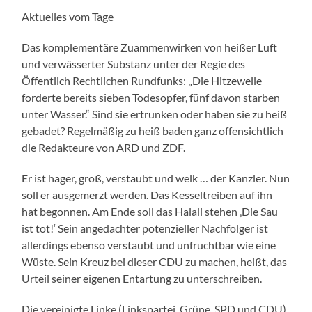
Aktuelles vom Tage
Das komplementäre Zuammenwirken von heißer Luft
und verwässerter Substanz unter der Regie des
Öffentlich Rechtlichen Rundfunks: „Die Hitzewelle
forderte bereits sieben Todesopfer, fünf davon starben
unter Wasser.“ Sind sie ertrunken oder haben sie zu heiß
gebadet? Regelmäßig zu heiß baden ganz offensichtlich
die Redakteure von ARD und ZDF.
Er ist hager, groß, verstaubt und welk … der Kanzler. Nun
soll er ausgemerzt werden. Das Kesseltreiben auf ihn
hat begonnen. Am Ende soll das Halali stehen ‚Die Sau
ist tot!‘ Sein angedachter potenzieller Nachfolger ist
allerdings ebenso verstaubt und unfruchtbar wie eine
Wüste. Sein Kreuz bei dieser CDU zu machen, heißt, das
Urteil seiner eigenen Entartung zu unterschreiben.
Die vereinigte Linke (Linkspartei, Grüne, SPD und CDU)