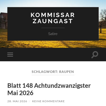
KOMMISSAR
ZAUNGAST
Satire
Suchfe
Mobile-
ein-/a
Menü
ein-/ausblenden
SCHLAGWORT:
RAUPEN
Blatt 148 Achtundzwanzigster
Mai 2026
28. MAI 2026
/
KEINE KOMMENTARE