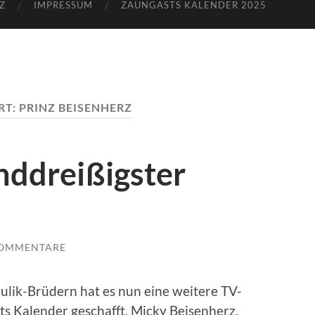
Z
IMPRESSUM
ZAUNGASTS KALENDER 2025
RT:
PRINZ BEISENHERZ
nddreißigster
KOMMENTARE
ik-Brüdern hat es nun eine weitere TV-
s Kalender geschafft. Micky Beisenherz,