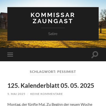
KOMMISSAR
ZAUNGAST
Satire
Suchfe
Mobile-
ein-/a
Menü
ein-/ausblenden
SCHLAGWORT:
PESSIMIST
125. Kalenderblatt 05. 05. 2025
5. MAI 2025
/
KEINE KOMMENTARE
Montag, der fünfte Mai. Zu Beginn der neuen Woche