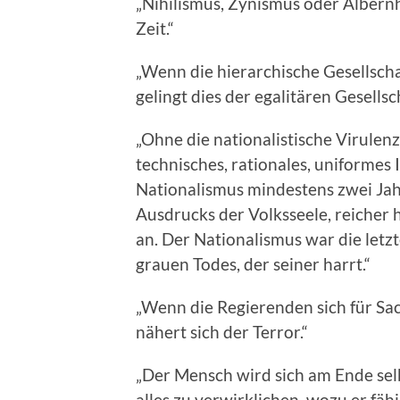
„Nihilismus, Zynismus oder Albernh
Zeit.“
„Wenn die hierarchische Gesellscha
gelingt dies der egalitären Gesellsc
„Ohne die nationalistische Virulen
technisches, rationales, uniforme
Nationalismus mindestens zwei Jahr
Ausdrucks der Volksseele, reicher 
an. Der Nationalismus war die letz
grauen Todes, der seiner harrt.“
„Wenn die Regierenden sich für Sa
nähert sich der Terror.“
„Der Mensch wird sich am Ende selbs
alles zu verwirklichen, wozu er fähig