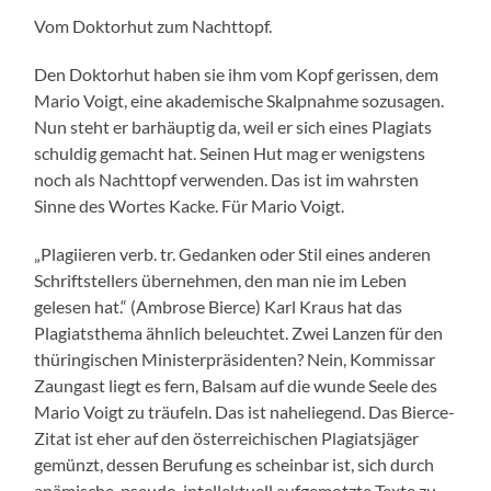
Vom Doktorhut zum Nachttopf.
Den Doktorhut haben sie ihm vom Kopf gerissen, dem
Mario Voigt, eine akademische Skalpnahme sozusagen.
Nun steht er barhäuptig da, weil er sich eines Plagiats
schuldig gemacht hat. Seinen Hut mag er wenigstens
noch als Nachttopf verwenden. Das ist im wahrsten
Sinne des Wortes Kacke. Für Mario Voigt.
„Plagiieren verb. tr. Gedanken oder Stil eines anderen
Schriftstellers übernehmen, den man nie im Leben
gelesen hat.“ (Ambrose Bierce) Karl Kraus hat das
Plagiatsthema ähnlich beleuchtet. Zwei Lanzen für den
thüringischen Ministerpräsidenten? Nein, Kommissar
Zaungast liegt es fern, Balsam auf die wunde Seele des
Mario Voigt zu träufeln. Das ist naheliegend. Das Bierce-
Zitat ist eher auf den österreichischen Plagiatsjäger
gemünzt, dessen Berufung es scheinbar ist, sich durch
anämische, pseudo-intellektuell aufgemotzte Texte zu