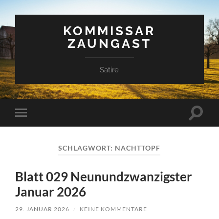
KOMMISSAR
ZAUNGAST
Satire
Suchfe
Mobile-
ein-/a
Menü
ein-/ausblenden
SCHLAGWORT:
NACHTTOPF
Blatt 029 Neunundzwanzigster
Januar 2026
29. JANUAR 2026
/
KEINE KOMMENTARE