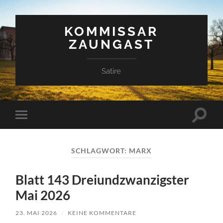
KOMMISSAR
ZAUNGAST
Satire
Suchfe
Mobile-
ein-/a
Menü
ein-/ausblenden
SCHLAGWORT:
MARX
Blatt 143 Dreiundzwanzigster
Mai 2026
23. MAI 2026
/
KEINE KOMMENTARE