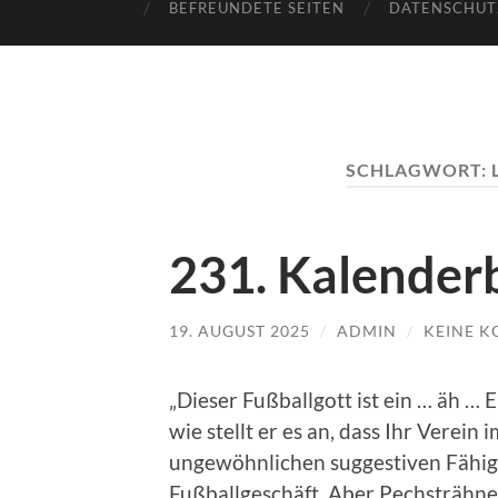
BEFREUNDETE SEITEN
DATENSCHUT
SCHLAGWORT:
231. Kalenderb
19. AUGUST 2025
/
ADMIN
/
KEINE 
„Dieser Fußballgott ist ein … äh …
wie stellt er es an, dass Ihr Verein
ungewöhnlichen suggestiven Fähig
Fußballgeschäft. Aber Pechsträhne