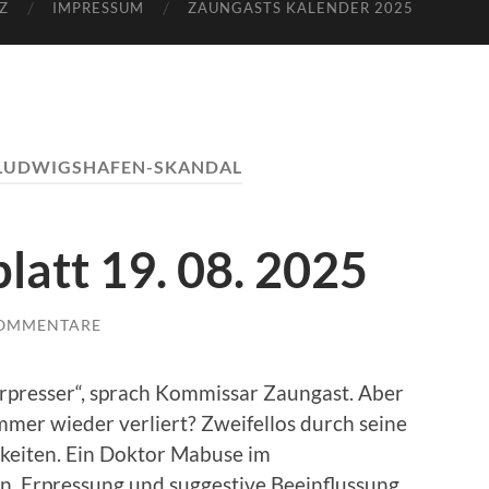
Z
IMPRESSUM
ZAUNGASTS KALENDER 2025
LUDWIGSHAFEN-SKANDAL
latt 19. 08. 2025
KOMMENTARE
 Erpresser“, sprach Kommissar Zaungast. Aber
 immer wieder verliert? Zweifellos durch seine
keiten. Ein Doktor Mabuse im
n, Erpressung und suggestive Beeinflussung