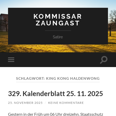
KOMMISSAR
ZAUNGAST
Satire
Suchfe
Mobile-
ein-/a
Menü
ein-/ausblenden
SCHLAGWORT:
KING KONG HALDENWONG
329. Kalenderblatt 25. 11. 2025
25. NOVEMBER 2025
/
KEINE KOMMENTARE
Gestern in der Früh um 06 Uhr dreizehn. Staatsschutz