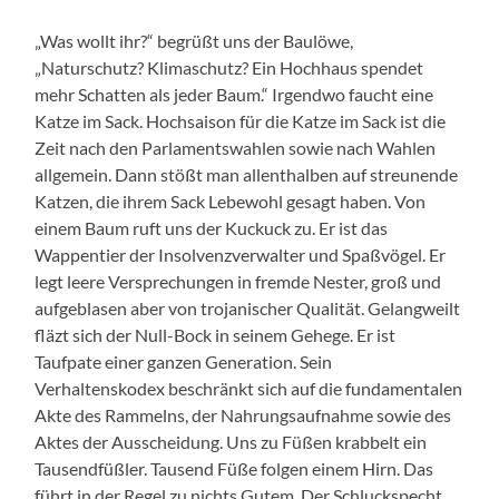
„Was wollt ihr?“ begrüßt uns der Baulöwe,
„Naturschutz? Klimaschutz? Ein Hochhaus spendet
mehr Schatten als jeder Baum.“ Irgendwo faucht eine
Katze im Sack. Hochsaison für die Katze im Sack ist die
Zeit nach den Parlamentswahlen sowie nach Wahlen
allgemein. Dann stößt man allenthalben auf streunende
Katzen, die ihrem Sack Lebewohl gesagt haben. Von
einem Baum ruft uns der Kuckuck zu. Er ist das
Wappentier der Insolvenzverwalter und Spaßvögel. Er
legt leere Versprechungen in fremde Nester, groß und
aufgeblasen aber von trojanischer Qualität. Gelangweilt
fläzt sich der Null-Bock in seinem Gehege. Er ist
Taufpate einer ganzen Generation. Sein
Verhaltenskodex beschränkt sich auf die fundamentalen
Akte des Rammelns, der Nahrungsaufnahme sowie des
Aktes der Ausscheidung. Uns zu Füßen krabbelt ein
Tausendfüßler. Tausend Füße folgen einem Hirn. Das
führt in der Regel zu nichts Gutem. Der Schluckspecht