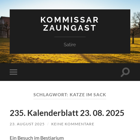
KOMMISSAR
ZAUNGAST
Satire
Suchfe
Mobile-
ein-/a
Menü
ein-/ausblenden
SCHLAGWORT:
KATZE IM SACK
235. Kalenderblatt 23. 08. 2025
23. AUGUST 2025
/
KEINE KOMMENTARE
Ein Besuch im Bestiarium