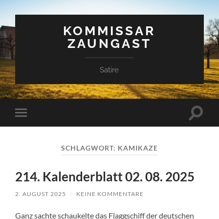
KOMMISSAR
ZAUNGAST
Satire
Suchfe
Mobile-
ein-/a
Menü
ein-/ausblenden
SCHLAGWORT:
KAMIKAZE
214. Kalenderblatt 02. 08. 2025
2. AUGUST 2025
/
KEINE KOMMENTARE
Ganz sachte schaukelte das Flaggschiff der deutschen