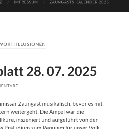
Z
IMPRESSUM
ZAUNGASTS KALENDER 2025
WORT:
ILLUSIONEN
latt 28. 07. 2025
MENTARE
mmissar Zaungast musikalisch, bevor es mit
tern weitergeht. Die Ampel war die
küre, inszeniert und aufgeführt von der
das Präludium zum Requiem für unser Volk,