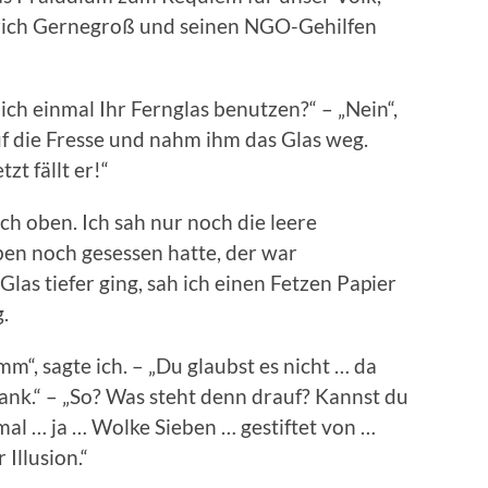
rich Gernegroß und seinen NGO-Gehilfen
 ich einmal Ihr Fernglas benutzen?“ – „Nein“,
uf die Fresse und nahm ihm das Glas weg.
zt fällt er!“
ach oben. Ich sah nur noch die leere
en noch gesessen hatte, der war
las tiefer ging, sah ich einen Fetzen Papier
.
mm“, sagte ich. – „Du glaubst es nicht … da
Bank.“ – „So? Was steht denn drauf? Kannst du
 mal … ja … Wolke Sieben … gestiftet von …
Illusion.“