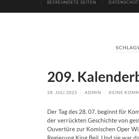
BEFREUNDETE SEITEN
DATENSCHUT
SCHLAG
209. Kalenderb
28. JULI 2025
/
ADMIN
/
KEINE KOM
Der Tag des 28. 07. beginnt für Ko
der verrückten Geschichte von ges
Ouvertüre zur Komischen Oper Will
Regierung King Beil. Und sie war 