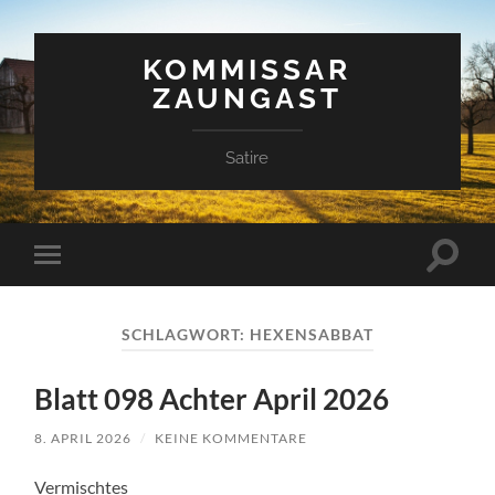
KOMMISSAR
ZAUNGAST
Satire
Suchfe
Mobile-
ein-/a
Menü
ein-/ausblenden
SCHLAGWORT:
HEXENSABBAT
Blatt 098 Achter April 2026
8. APRIL 2026
/
KEINE KOMMENTARE
Vermischtes