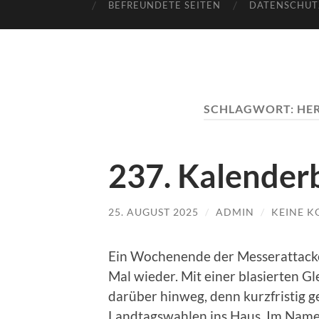
BEFREUNDETE SEITEN
DATENSCHUT
SCHLAGWORT:
HE
237. Kalenderb
25. AUGUST 2025
/
ADMIN
/
KEINE 
Ein Wochenende der Messerattacken
Mal wieder. Mit einer blasierten Gl
darüber hinweg, denn kurzfristig g
Landtagswahlen ins Haus. Im Namen