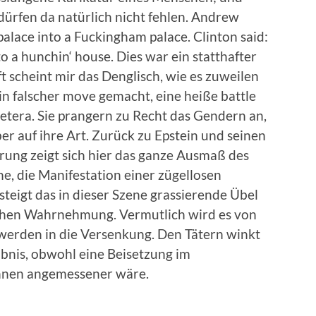
ürfen da natürlich nicht fehlen. Andrew
alace into a Fuckingham palace. Clinton said:
 a hunchin‘ house. Dies war ein statthafter
t scheint mir das Denglisch, wie es zuweilen
in falscher move gemacht, eine heiße battle
cetera. Sie prangern zu Recht das Gendern an,
r auf ihre Art. Zurück zu Epstein und seinen
ung zeigt sich hier das ganze Ausmaß des
ene, die Manifestation einer zügellosen
steigt das in dieser Szene grassierende Übel
ichen Wahrnehmung. Vermutlich wird es von
werden in die Versenkung. Den Tätern winkt
äbnis, obwohl eine Beisetzung im
ihnen angemessener wäre.