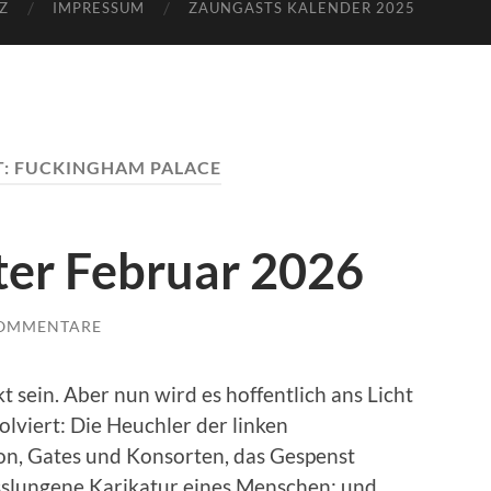
Z
IMPRESSUM
ZAUNGASTS KALENDER 2025
T:
FUCKINGHAM PALACE
ter Februar 2026
KOMMENTARE
kt sein. Aber nun wird es hoffentlich ans Licht
olviert: Die Heuchler der linken
on, Gates und Konsorten, das Gespenst
isslungene Karikatur eines Menschen; und