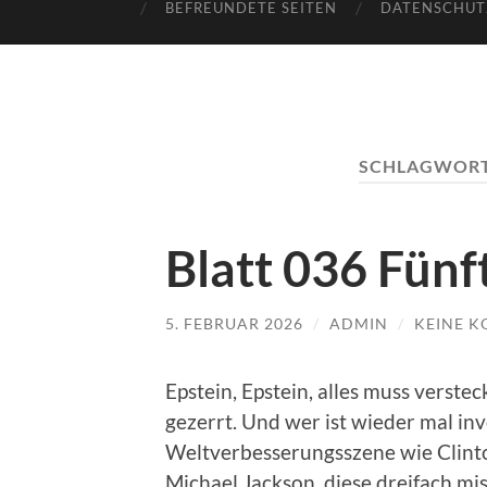
BEFREUNDETE SEITEN
DATENSCHUT
SCHLAGWOR
Blatt 036 Fünf
5. FEBRUAR 2026
/
ADMIN
/
KEINE 
Epstein, Epstein, alles muss verstec
gezerrt. Und wer ist wieder mal inv
Weltverbesserungsszene wie Clint
Michael Jackson, diese dreifach m