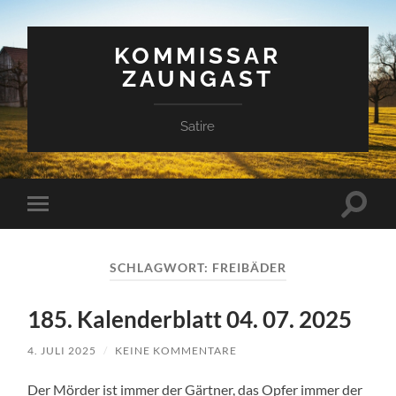
KOMMISSAR
ZAUNGAST
Satire
Suchfe
Mobile-
ein-/a
Menü
ein-/ausblenden
SCHLAGWORT:
FREIBÄDER
185. Kalenderblatt 04. 07. 2025
4. JULI 2025
/
KEINE KOMMENTARE
Der Mörder ist immer der Gärtner, das Opfer immer der