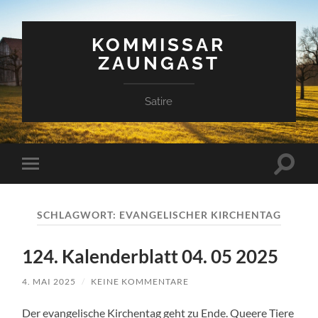
KOMMISSAR
ZAUNGAST
Satire
Suchfe
Mobile-
ein-/a
Menü
ein-/ausblenden
SCHLAGWORT:
EVANGELISCHER KIRCHENTAG
124. Kalenderblatt 04. 05 2025
4. MAI 2025
/
KEINE KOMMENTARE
Der evangelische Kirchentag geht zu Ende. Queere Tiere