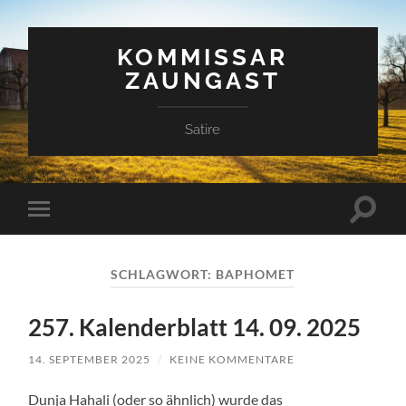
KOMMISSAR
ZAUNGAST
Satire
Suchfe
Mobile-
ein-/a
Menü
ein-/ausblenden
SCHLAGWORT:
BAPHOMET
257. Kalenderblatt 14. 09. 2025
14. SEPTEMBER 2025
/
KEINE KOMMENTARE
Dunja Hahali (oder so ähnlich) wurde das