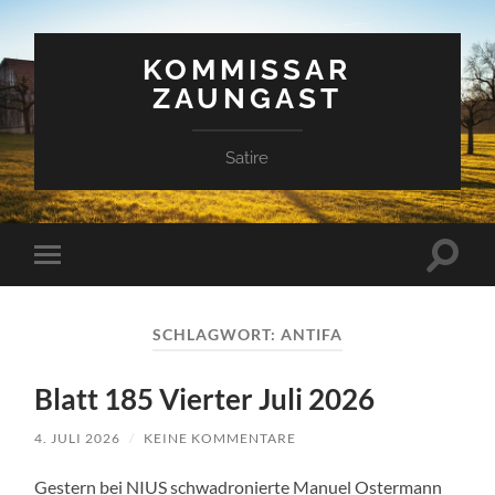
KOMMISSAR
ZAUNGAST
Satire
Suchfe
Mobile-
ein-/a
Menü
ein-/ausblenden
SCHLAGWORT:
ANTIFA
Blatt 185 Vierter Juli 2026
4. JULI 2026
/
KEINE KOMMENTARE
Gestern bei NIUS schwadronierte Manuel Ostermann