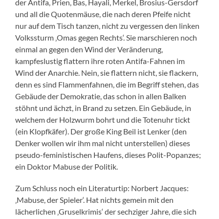
der Antifa, Prien, Bas, Hayali, Merkel, Brosius-Gersdorf
und all die Quotenmäuse, die nach deren Pfeife nicht
nur auf dem Tisch tanzen, nicht zu vergessen den linken
Volkssturm ‚Omas gegen Rechts‘. Sie marschieren noch
einmal an gegen den Wind der Veränderung,
kampfeslustig flattern ihre roten Antifa-Fahnen im
Wind der Anarchie. Nein, sie flattern nicht, sie flackern,
denn es sind Flammenfahnen, die im Begriff stehen, das
Gebäude der Demokratie, das schon in allen Balken
stöhnt und ächzt, in Brand zu setzen. Ein Gebäude, in
welchem der Holzwurm bohrt und die Totenuhr tickt
(ein Klopfkäfer). Der große King Beil ist Lenker (den
Denker wollen wir ihm mal nicht unterstellen) dieses
pseudo-feministischen Haufens, dieses Polit-Popanzes;
ein Doktor Mabuse der Politik.
Zum Schluss noch ein Literaturtip: Norbert Jacques:
‚Mabuse, der Spieler‘. Hat nichts gemein mit den
lächerlichen ‚Gruselkrimis‘ der sechziger Jahre, die sich