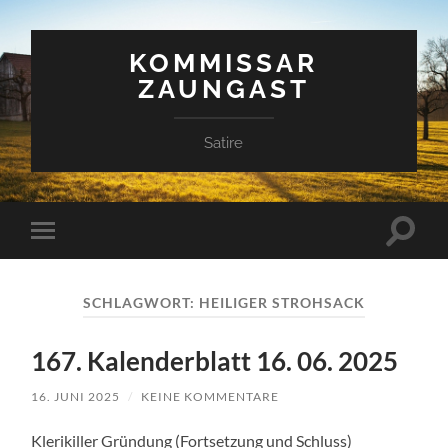
KOMMISSAR
ZAUNGAST
Satire
Suchfe
Mobile-
ein-/a
Menü
ein-/ausblenden
SCHLAGWORT:
HEILIGER STROHSACK
167. Kalenderblatt 16. 06. 2025
16. JUNI 2025
/
KEINE KOMMENTARE
Klerikiller Gründung (Fortsetzung und Schluss)