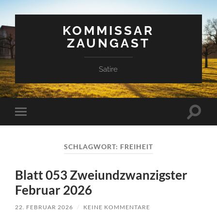
KOMMISSAR
ZAUNGAST
Satire
Suchfe
Mobile-
ein-/a
Menü
ein-/ausblenden
SCHLAGWORT:
FREIHEIT
Blatt 053 Zweiundzwanzigster
Februar 2026
22. FEBRUAR 2026
/
KEINE KOMMENTARE